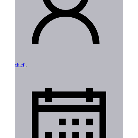
chief
.