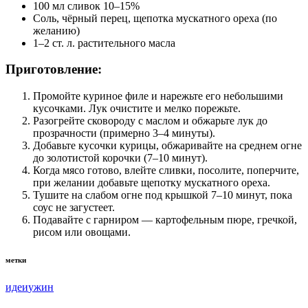
100 мл сливок 10–15%
Соль, чёрный перец, щепотка мускатного ореха (по
желанию)
1–2 ст. л. растительного масла
Приготовление:
Промойте куриное филе и нарежьте его небольшими
кусочками. Лук очистите и мелко порежьте.
Разогрейте сковороду с маслом и обжарьте лук до
прозрачности (примерно 3–4 минуты).
Добавьте кусочки курицы, обжаривайте на среднем огне
до золотистой корочки (7–10 минут).
Когда мясо готово, влейте сливки, посолите, поперчите,
при желании добавьте щепотку мускатного ореха.
Тушите на слабом огне под крышкой 7–10 минут, пока
соус не загустеет.
Подавайте с гарниром — картофельным пюре, гречкой,
рисом или овощами.
метки
идеи
ужин