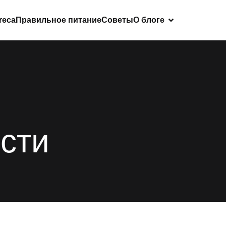
reca
Правильное питание
Советы
О блоге
сти