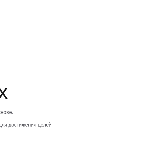
и
х
снове.
 для достижения целей