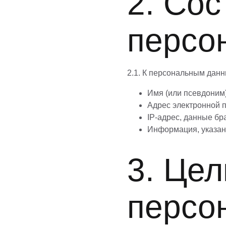
2. Со
персо
2.1. К персональным дан
Имя (или псевдоним
Адрес электронной 
IP-адрес, данные бр
Информация, указан
3. Цел
персо