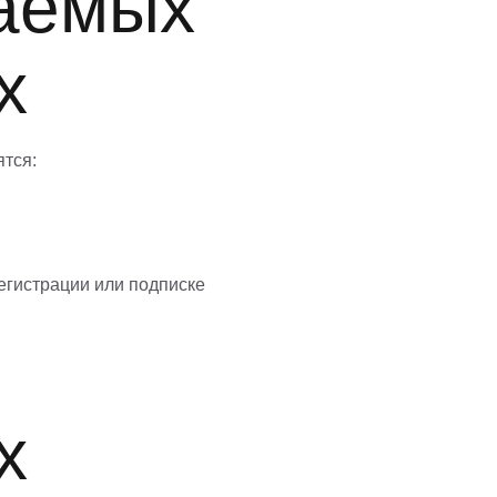
ваемых
х
тся:
егистрации или подписке
х